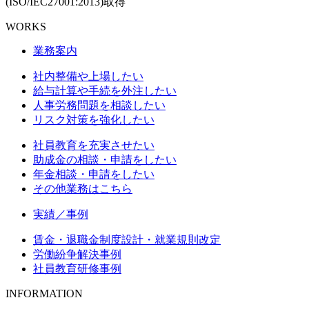
(ISO/IEC27001:2013)取得
WORKS
業務案内
社内整備や上場したい
給与計算や手続を外注したい
人事労務問題を相談したい
リスク対策を強化したい
社員教育を充実させたい
助成金の相談・申請をしたい
年金相談・申請をしたい
その他業務はこちら
実績／事例
賃金・退職金制度設計・就業規則改定
労働紛争解決事例
社員教育研修事例
INFORMATION