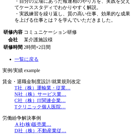
・自分の立場にあった報連相のやり方を、実践を交え
てケーススタディでわかりやすく解説。
・実践練習を繰り返し、質の高い仕事、効果的な成果
を上げる仕事とは？を学んでいただきました。
研修内容
コミュニケーション研修
会社
某介護施設様
研修時間
2時間×2日間
一覧に戻る
実例/実績
example
賃金・退職金制度設計/就業規則改定
T社（株）運輸業・従業…
N社（株）サービス業…
C社（株）IT関連企業…
Tクリニック個人医院…
労働紛争解決事例
Ａ社(株)販売業…
D社（株）不動産業従…