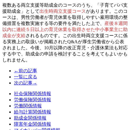
複数ある両立支援等助成金のコースのうち、「子育てパパ支
援助成金」として
出生時両立支援コース
があります。このコ
ースは、男性労働者が育児休業を取得しやすい雇用環境の整
備措置を複数実施する等の要件を満たした上で、
産後８週間
以内に連続５日以上の育児休業を取得させた中小事業主に助
成金が支給
されるものです。この出生時両立支援コースに係
る実務上の取扱いが掲載されたQ&Aが厚生労働省から公表
されました。今後、10月以降の改正育児・介護休業法も対応
する中で、助成金の申請を検討することを考えてもよいかも
しれません。
←前の記事
一覧に戻る
次の記事→
社会保険関係情報
労働保険関係情報
労働関係情報
給与計算関係情報
助成金関係情報
障害年金関係情報