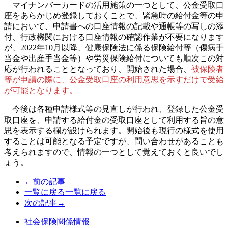
マイナンバーカードの活用施策の一つとして、公金受取口
座をあらかじめ登録しておくことで、緊急時の給付金等の申
請において、申請書への口座情報の記載や通帳等の写しの添
付、行政機関における口座情報の確認作業が不要になります
が、2022年10月以降、健康保険法に係る保険給付等（傷病手
当金や出産手当金等）や労災保険給付についても順次この対
応が行われることとなっており、開始された場合、
被保険者
等が申請の際に、公金受取口座の利用意思を示すだけで受給
が可能となります。
今後は各種申請様式等の見直しが行われ、登録した公金受
取口座を、申請する給付金の受取口座として利用する旨の意
思を表示する欄が設けられます。開始後も現行の様式を使用
することは可能となる予定ですが、問い合わせがあることも
考えられますので、情報の一つとして覚えておくと良いでし
ょう。
←前の記事
一覧に戻る
一覧に戻る
次の記事→
社会保険関係情報