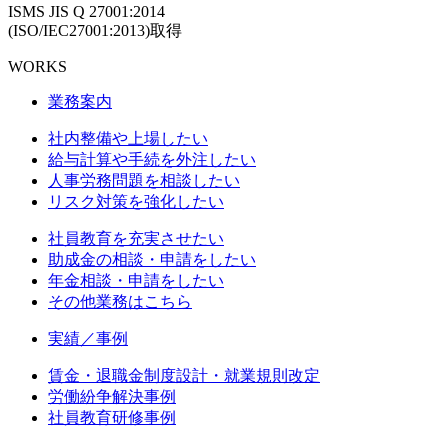
ISMS JIS Q 27001:2014
(ISO/IEC27001:2013)取得
WORKS
業務案内
社内整備や上場したい
給与計算や手続を外注したい
人事労務問題を相談したい
リスク対策を強化したい
社員教育を充実させたい
助成金の相談・申請をしたい
年金相談・申請をしたい
その他業務はこちら
実績／事例
賃金・退職金制度設計・就業規則改定
労働紛争解決事例
社員教育研修事例