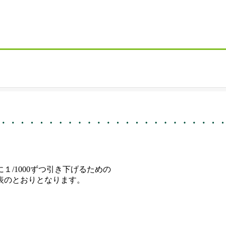
に１
/1000
ずつ
引き下げるための
表のとおりとなります。