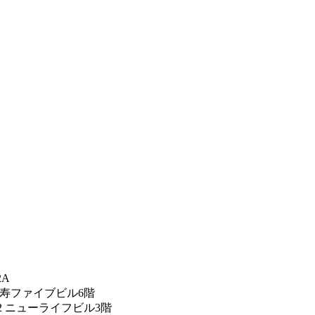
2A
恵比寿ファイブビル6階
12 ニューライフビル3階