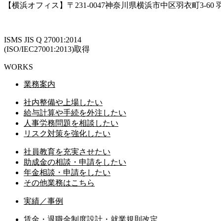
【横浜オフィス】〒231-0047神奈川県横浜市中区羽衣町3-60
ISMS JIS Q 27001:2014
(ISO/IEC27001:2013)取得
WORKS
業務案内
社内整備や上場したい
給与計算や手続を外注したい
人事労務問題を相談したい
リスク対策を強化したい
社員教育を充実させたい
助成金の相談・申請をしたい
年金相談・申請をしたい
その他業務はこちら
実績／事例
賃金・退職金制度設計・就業規則改定