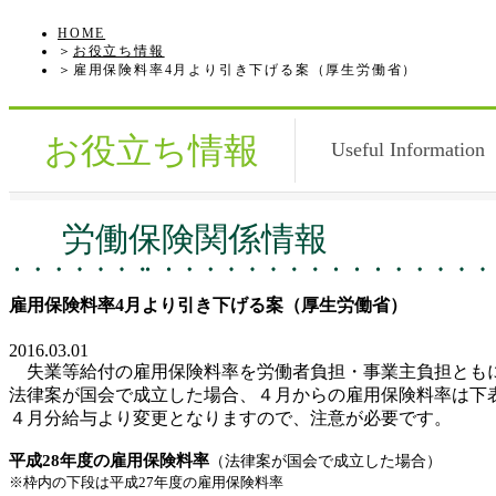
HOME
お役立ち情報
雇用保険料率4月より引き下げる案（厚生労働省）
お役立ち情報
Useful Information
労働保険関係情報
雇用保険料率4月より引き下げる案（厚生労働省）
2016.03.01
失業等給付の雇用保険料率を労働者負担・事業主負担とも
法律案が国会で成立した場合、
４
月からの雇用保険料率は下
４月分給与より変更となりますので、注意が必要です。
平成
28
年度の雇用保険料率
（法律案が国会で成立した場合）
※
枠内の下段は平成
27
年度の雇用保険
料率