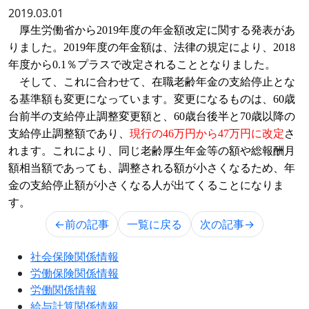
2019.03.01
厚生労働省から
2019
年度の年金額改定に関する発表があ
りました。
2019
年度の年金額は、法律の規定により、
2018
年度から
0.1
％プラスで改定されることとなりました。
そして
、これに合わせて、在職老齢年金の支給停止とな
る基準額も変更になっています。変更になるものは、
60
歳
台前半の支給停止調整変更額と、
60
歳台後半と
70
歳以降の
支給停止調整額であり、
現行の
46
万円から
47
万円に改定
さ
れます。これにより、同じ老齢厚生年金等の額や総報酬月
額相当額であっても、調整される額が小さくなるため、年
金の支給停止額が小さくなる人が出てくることになりま
す
。
←前の記事
一覧に戻る
次の記事→
社会保険関係情報
労働保険関係情報
労働関係情報
給与計算関係情報