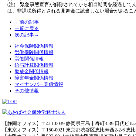
(
注
)
緊急事態宣言が解除されてから相当期間を経過して
は、
非課税所得とされる見舞金に該当しない場合があるこ
←前の記事
一覧に戻る
次の記事→
社会保険関係情報
労働保険関係情報
労働関係情報
給与計算関係情報
助成金関係情報
障害年金関係情報
マイナンバー関係情報
その他情報
【静岡オフィス】〒411-0039 静岡県三島市寿町3-39 田代ビル
【東京オフィス】〒150-0021 東京都渋谷区恵比寿西2-2-6 