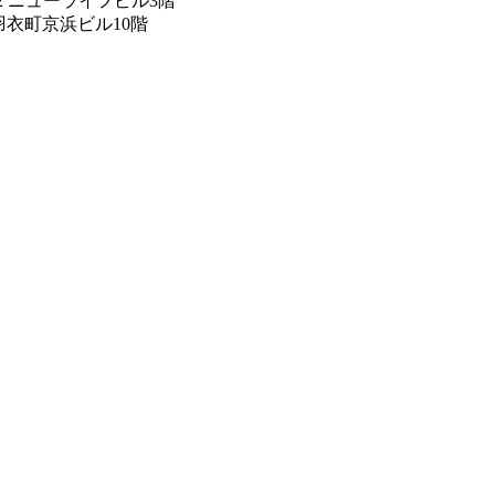
12 ニューライフビル3階
 羽衣町京浜ビル10階