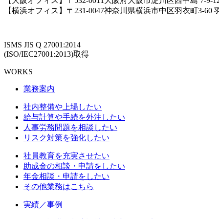
【大阪オフィス】〒532-0011大阪府大阪市淀川区西中島 7-9-
【横浜オフィス】〒231-0047神奈川県横浜市中区羽衣町3-60
ISMS JIS Q 27001:2014
(ISO/IEC27001:2013)取得
WORKS
業務案内
社内整備や上場したい
給与計算や手続を外注したい
人事労務問題を相談したい
リスク対策を強化したい
社員教育を充実させたい
助成金の相談・申請をしたい
年金相談・申請をしたい
その他業務はこちら
実績／事例