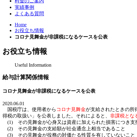
料金のご案内
実績事例
よくある質問
Home
お役立ち情報
コロナ見舞金が非課税になるケースを公表
お役立ち情報
Useful Information
給与計算関係情報
コロナ見舞金が非課税になるケースを公表
2020.06.01
国税庁は、使用者から
コロナ見舞金
が支給されたときの所
得税の取扱い」を公表しました。それによると、
非課税とな
(1)
その見舞金が心身又は資産に加えられた損害につき支
(2)
その見舞金の支給額が社会通念上相当であること
(3)
その見舞金が役務の対価たる性質を有していないこと