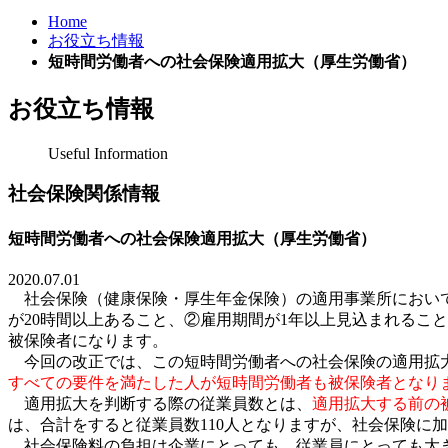
Home
お役立ち情報
短時間労働者への社会保険適用拡大（厚生労働省）
お役立ち情報
Useful Information
社会保険関係情報
短時間労働者への社会保険適用拡大（厚生労働省）
2020.07.01
社会保険（健康保険・厚生年金保険）の適用事業所におい
が
20
時間以上あること
、
②雇用期間が
1
年以上見込まれること
被保険者になります。
今回の改正では、この短時間労働者への社会保険の適用拡
すべての要件を満たした人が短時間労働者も被保険者となり
適用拡大を判断する際の従業員数とは、
適用拡大する前の
は、合計をすると従業員数
110
人となりますが、社会保険に加
社会保険料の負担は企業にとっても、従業員にとっても大