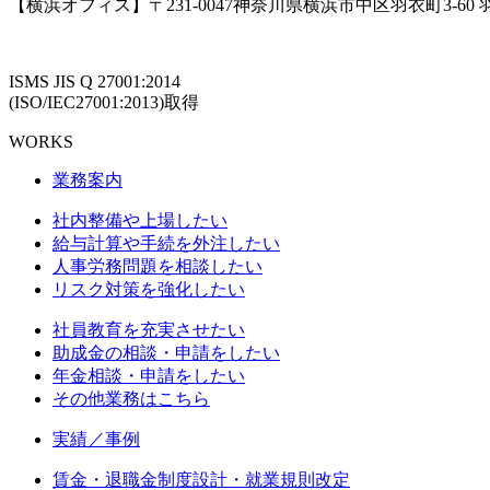
【横浜オフィス】〒231-0047神奈川県横浜市中区羽衣町3-60
ISMS JIS Q 27001:2014
(ISO/IEC27001:2013)取得
WORKS
業務案内
社内整備や上場したい
給与計算や手続を外注したい
人事労務問題を相談したい
リスク対策を強化したい
社員教育を充実させたい
助成金の相談・申請をしたい
年金相談・申請をしたい
その他業務はこちら
実績／事例
賃金・退職金制度設計・就業規則改定