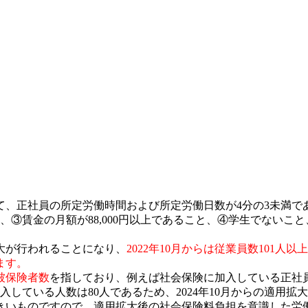
て、正社員の所定労働時間および所定労働日数が
4
分の
3
未満で
、
③賃金の月額が
88,000
円以上であること
、
④学生でないこと
大が行われることになり、
2022
年
10
月からは従業員数
101
人以上
ます。
被保険者数
を指しており、例えば社会保険に加入している正社
入している人数は
80
人であるため、
2024
年
10
月からの適用拡大
きいものですので、適用拡大後の社会保険料負担
を
意識した労