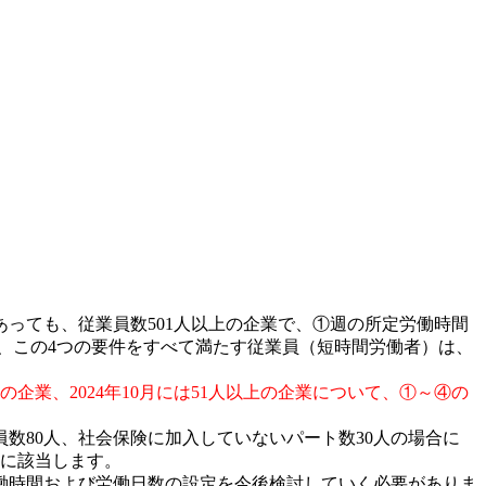
あっても、従業員数
501
人以上の企業で
、
①週の所定労働時間
、この
4
つの要件をすべて満たす従業員（短時間労働者）は、
の企業、
2024
年
10
月には
51
人以上の企業について、①～④の
員数
80
人、社会保険に加入していないパート数
30
人の場合に
に該当します。
働時間および労働日数の設定を今後検討していく必要がありま