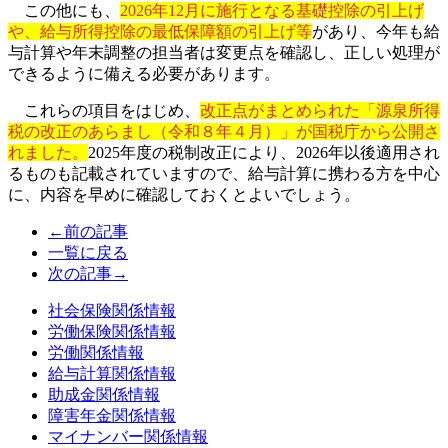
この他にも、
2026年12月に施行となる基礎控除の引上げ
や、給与所得控除の最低保障額の引上げ等
があり、今年も給
与計算や年末調整の担当者は変更点を確認し、正しい処理が
できるように備える必要があります。
これらの項目をはじめ、
改正点がまとめられた「源泉所得
税の改正のあらまし（令和８年４月）」が国税庁から公開さ
れました。
2025年度の税制改正により、2026年以後適用され
るものも記載されていますので、給与計算に携わる方を中心
に、内容を早めに確認しておくとよいでしょう。
←前の記事
一覧に戻る
次の記事→
社会保険関係情報
労働保険関係情報
労働関係情報
給与計算関係情報
助成金関係情報
障害年金関係情報
マイナンバー関係情報