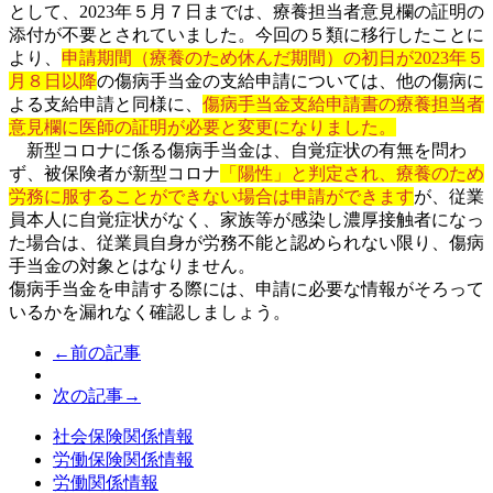
として、2023年５月７日までは、療養担当者意見欄の証明の
添付が不要とされていました。今回の５類に移行したことに
より、
申請期間（療養のため休んだ期間）の初日が2023年５
月８日以降
の傷病手当金の支給申請については、他の傷病に
よる支給申請と同様に、
傷病手当金支給申請書の療養担当者
意見欄に医師の証明が必要と変更になりました。
新型コロナに係る傷病手当金は、自覚症状の有無を問わ
ず、被保険者が新型コロナ
「陽性」と判定され、療養のため
労務に服することができない場合は申請ができます
が、従業
員本人に自覚症状がなく、家族等が感染し濃厚接触者になっ
た場合は、従業員自身が労務不能と認められない限り、傷病
手当金の対象とはなりません。
傷病手当金を申請する際には、申請に必要な情報がそろって
いるかを漏れなく確認しましょう。
←前の記事
次の記事→
社会保険関係情報
労働保険関係情報
労働関係情報