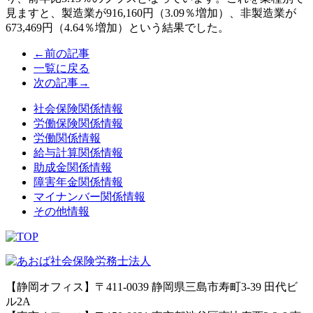
見ますと、
製造業が
916,160
円（
3.09
％増加）、非製造業が
673,469
円（
4.64
％増加）という
結果でした。
←前の記事
一覧に戻る
次の記事→
社会保険関係情報
労働保険関係情報
労働関係情報
給与計算関係情報
助成金関係情報
障害年金関係情報
マイナンバー関係情報
その他情報
【静岡オフィス】〒411-0039 静岡県三島市寿町3-39 田代ビ
ル2A