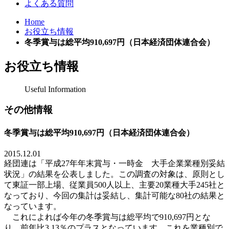
よくある質問
Home
お役立ち情報
冬季賞与は総平均910,697円（日本経済団体連合会）
お役立ち情報
Useful Information
その他情報
冬季賞与は総平均910,697円（日本経済団体連合会）
2015.12.01
経団連
は「平成
27
年年
末賞与・一時金 大手企業業種別妥結
状況」
の結果を公表しました。この調査の対象は、原則とし
て東証一部上場、従業員
500
人以上、主要
20
業種大手
245
社と
なっており、今回の集計は妥結し、集計可能な
80
社の結果と
なっています。
これによれば今年の冬季賞与は総平均で
910,697
円とな
り、前年比
3.13
％のプラスとなっています。これを業種別で