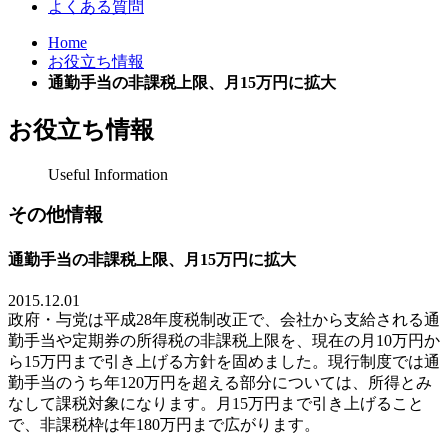
よくある質問
Home
お役立ち情報
通勤手当の非課税上限、月15万円に拡大
お役立ち情報
Useful Information
その他情報
通勤手当の非課税上限、月15万円に拡大
2015.12.01
政府・与党は平成
28
年度
税制改正で、会社から支給される通
勤手当や定期券の所得税の非課税上限を、現在の月
10
万円か
ら
15
万円まで引き上げる方針を
固めました。現行
制度では通
勤手当のうち年
120
万円を超える部分については、所得とみ
なして課税対象に
なります。
月
15
万円まで引き上げること
で、非課税枠は年
180
万円まで
広がります。