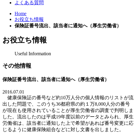
よくある質問
Home
お役立ち情報
保険証番号流出、該当者に通知へ（厚生労働省）
お役立ち情報
Useful Information
その他情報
保険証番号流出、該当者に通知へ（厚生労働省）
2016.07.01
健康保険証の番号など約
10
万人分の個人情報のリストが流
出した問題で、このうち
36
都府県の約
１万
8,000
人分
の番号
が現在も使用されていること
が厚生労働省の
調査で判明しま
した。流出したのは平成
19
年度以前のデータとみられ
、
厚生
労働省は
、該当者に通知した上で希望があれば番号変更に応
じるように健康保険組合などに対し文書を
出しました。