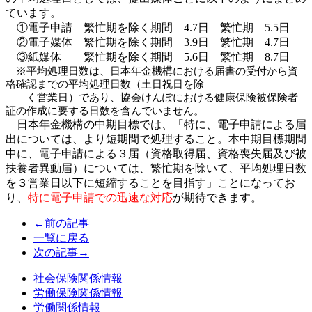
ています。
①
電子
申請 繁忙期を除く期間
4.7
日 繁忙期
5.5
日
②
電子
媒体 繁忙期を除く期間
3.9
日 繁忙期
4.7
日
③
紙媒体
繁忙期
を除く期間
5.6
日 繁忙期
8.7
日
※
平均処理日数は、日本年金機構における届書の受付から資
格確認までの平均処理日数（土日祝日を
除
く
営業日）であり、協会けんぽにおける健康保険被保険者
証の作成に要する日数を含んで
いません。
日本年金機構の中期
目標で
は、「特に、電子申請による届
出については、より短期間で処理すること。本中期目標期間
中に、電子申請による３届（資格取得届、資格喪失届及び被
扶養者異動届）については、繁忙期を除いて、平均処理日数
を３営業日以下に短縮することを目指す」ことになってお
り、
特に電子申請での迅速な対応
が期待できます
。
←前の記事
一覧に戻る
次の記事→
社会保険関係情報
労働保険関係情報
労働関係情報