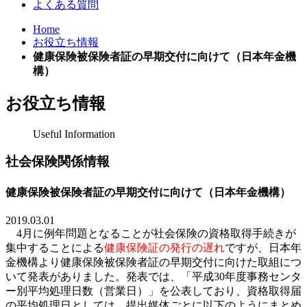
よくある質問
Home
お役立ち情報
健康保険被保険者証の早期交付に向けて（日本年金機
構）
お役立ち情報
Useful Information
社会保険関係情報
健康保険被保険者証の早期交付に向けて（日本年金機構）
2019.03.01
4
月に例年問題となることが社会保険の資格取得手続きが
集中することによる
健康保険証の発行の遅れ
ですが
、日本
年
金機構より健康保険被保険者証の早期交付に向けた取組につ
いて発表がありました
。発表
では、「平成
30
年度事務センタ
ー別平均処理日数（営業日）」を公表しており、資格取得届
の平均処理日としては、提出媒体ごとに以下のようにまとめ