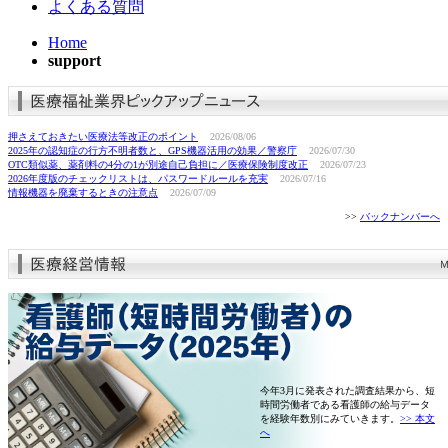
よくある質問
Home
support
押さえておきたい医療法等改正のポイント
2026/08/06
2025年の認知症の行方不明者数と、GPS機器活用の効果／警察庁
2026/07/30
OTC類似薬、薬剤料の4分の1が別途自己負担に／医療保険制度改正
2026/07/23
2026年度版のチェックリストは、パスワードルールを充実
2026/07/16
情報機器を廃棄するときの注意点
2026/07/09
>>
バックナンバーへ
今年3月に発表された調査結果から、短
時間労働者である看護師の給与データ
を経験年数別にみていきます。
>> 本文
へ