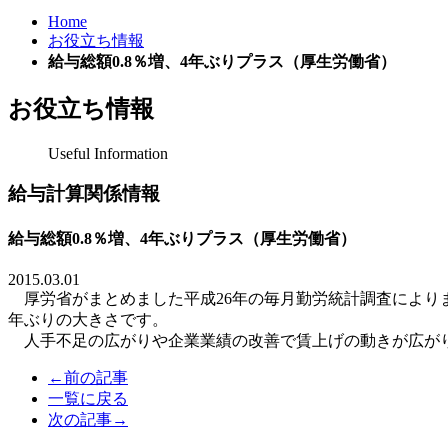
Home
お役立ち情報
給与総額0.8％増、4年ぶりプラス（厚生労働省）
お役立ち情報
Useful Information
給与計算関係情報
給与総額0.8％増、4年ぶりプラス（厚生労働省）
2015.03.01
厚労省
がまとめました平成
26
年の
毎月勤労統計調査
により
年ぶりの大きさです
。
人
手不足の広がりや企業業績の改善で賃上げの動きが広が
←前の記事
一覧に戻る
次の記事→