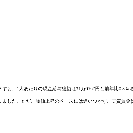
ますと
、
1
人
あたりの現金給与総額は
31
万
6567
円と前年比
0.8
％
りました
。ただ
、物価上昇のペースには追いつかず、実質賃金