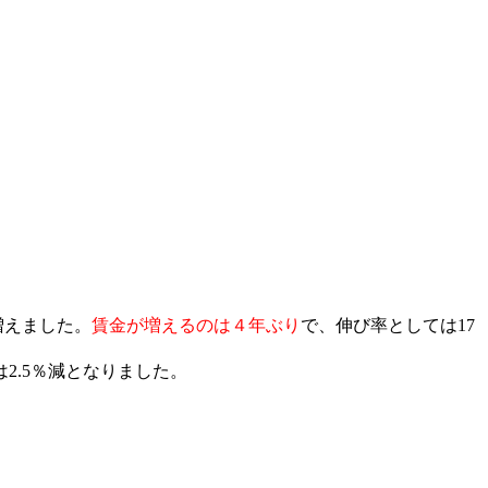
増えました。
賃金が増えるのは４年ぶり
で、伸び率としては
17
は
2.5
％減となりました。