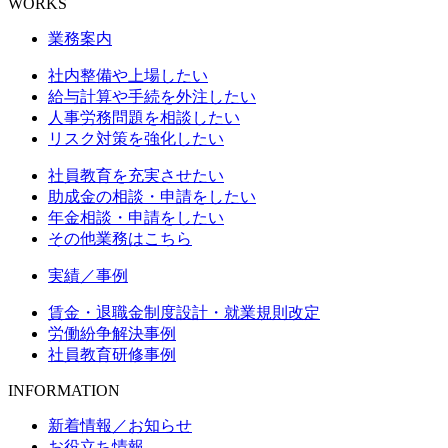
WORKS
業務案内
社内整備や上場したい
給与計算や手続を外注したい
人事労務問題を相談したい
リスク対策を強化したい
社員教育を充実させたい
助成金の相談・申請をしたい
年金相談・申請をしたい
その他業務はこちら
実績／事例
賃金・退職金制度設計・就業規則改定
労働紛争解決事例
社員教育研修事例
INFORMATION
新着情報／お知らせ
お役立ち情報