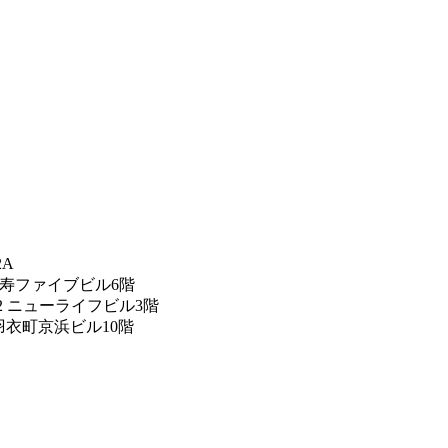
2A
恵比寿ファイブビル6階
12 ニューライフビル3階
 羽衣町京浜ビル10階