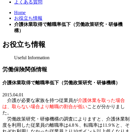
よくある質問
Home
お役立ち情報
介護休業取得で離職率低下（労働政策研究・研修機
構）
お役立ち情報
Useful Information
労働保険関係情報
介護休業取得で離職率低下（労働政策研究・研修機構）
2015.04.01
介護
が必要な家族を持つ従業員が
介護休業を取った場合
は、取らない場合より離職の割合が低い
ことが分かりまし
た
。
労働
政策研究・研修機構の調査によりますと、介護休業制
度を利用した従業員の離職率は
4.8
％、転職率は
11.9
％と、そ
れぞれ利用しなかった従業員より
10
ポイント以上低くなりま