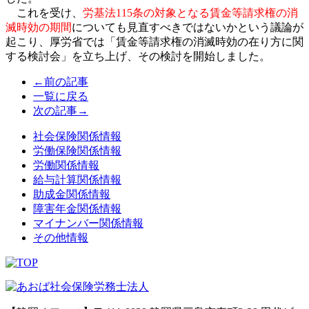
これ
を受け、
労基法
115
条の対象となる賃金等請求権の消
滅時効の期間
についても見直すべきではないかという議論が
起こり、厚労省では「賃金等請求権の消滅時効の在り方に関
する検討会」を立ち上げ、その検討を開始しました
。
←前の記事
一覧に戻る
次の記事→
社会保険関係情報
労働保険関係情報
労働関係情報
給与計算関係情報
助成金関係情報
障害年金関係情報
マイナンバー関係情報
その他情報