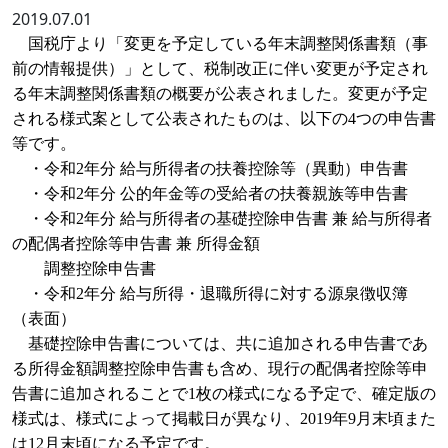
2019.07.01
国税庁より「変更を予定している年末調整関係書類（事
前の情報提供）」として、税制改正に伴い変更が予定され
る年末調整関係書類の概要が公表されました。変更が予定
される様式案として公表されたものは、以下の
4
つの
申告書
等です。
・令和
2
年分 給与所得者の扶養控除等（異動）申告書
・令和
2
年分 公的年金等の受給者の扶養親族等申告書
・令和
2
年分 給与所得者の基礎控除申告書 兼 給与所得者
の配偶者控除等申告書 兼 所得金額
調整控除申告書
・令和
2
年分 給与所得・退職所得に対する源泉徴収簿
（表面）
基礎控除申告書については、共に追加される申告書であ
る所得金額調整控除申告書も含め、現行の配偶者控除等申
告書に追加されることで
1
枚の様式になる予定で、確定版の
様式は、様式によって掲載日が異なり、
2019
年
9
月末頃また
は
12
月末頃になる予定です。