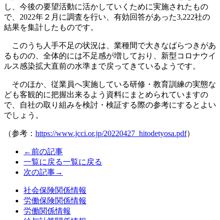
し、今後の要望活動に活かしていくために実施されたもの
で、2022年２月に調査を行い、有効回答があった3,222社の
結果を集計したものです。
このうち人手不足の状況は、業種間で大きなばらつきがあ
るものの、全体的には不足感が増しており、新型コロナウイ
ルス感染拡大直前の水準まで戻ってきているようです。
そのほか、従業員へ実施している研修・教育訓練の実態な
ども客観的に把握出来るよう資料にまとめられていますの
で、自社の取り組みを検討・検証する際の参考にするとよい
でしょう。
（参考：
https://www.jcci.or.jp/20220427_hitodetyosa.pdf
）
←前の記事
一覧に戻る
一覧に戻る
次の記事→
社会保険関係情報
労働保険関係情報
労働関係情報