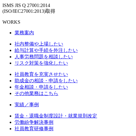
ISMS JIS Q 27001:2014
(ISO/IEC27001:2013)取得
WORKS
業務案内
社内整備や上場したい
給与計算や手続を外注したい
人事労務問題を相談したい
リスク対策を強化したい
社員教育を充実させたい
助成金の相談・申請をしたい
年金相談・申請をしたい
その他業務はこちら
実績／事例
賃金・退職金制度設計・就業規則改定
労働紛争解決事例
社員教育研修事例