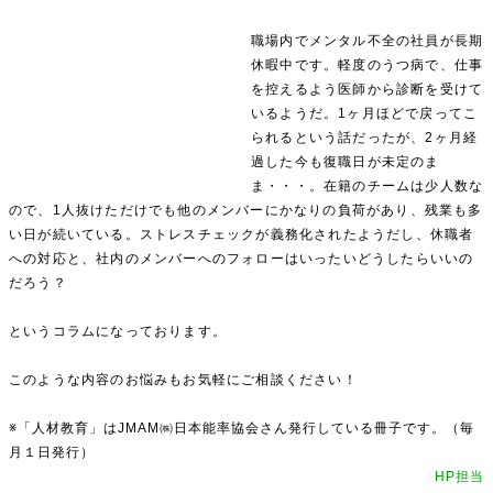
職場内でメンタル不全の社員が長期
休暇中です。軽度のうつ病で、仕事
を控えるよう医師から診断を受けて
いるようだ。1ヶ月ほどで戻ってこ
られるという話だったが、2ヶ月経
過した今も復職日が未定のま
ま・・・。在籍のチームは少人数な
ので、1人抜けただけでも他のメンバーにかなりの負荷があり、残業も多
い日が続いている。ストレスチェックが義務化されたようだし、休職者
への対応と、社内のメンバーへのフォローはいったいどうしたらいいの
だろう？
というコラムになっております。
このような内容のお悩みもお気軽にご相談ください！
※
「人材教育」はJMAM㈱日本能率協会さん発行している冊子です。（毎
月１日発行）
HP担当