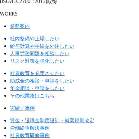
(ISO/IEC27001:2013)取得
WORKS
業務案内
社内整備や上場したい
給与計算や手続を外注したい
人事労務問題を相談したい
リスク対策を強化したい
社員教育を充実させたい
助成金の相談・申請をしたい
年金相談・申請をしたい
その他業務はこちら
実績／事例
賃金・退職金制度設計・就業規則改定
労働紛争解決事例
社員教育研修事例