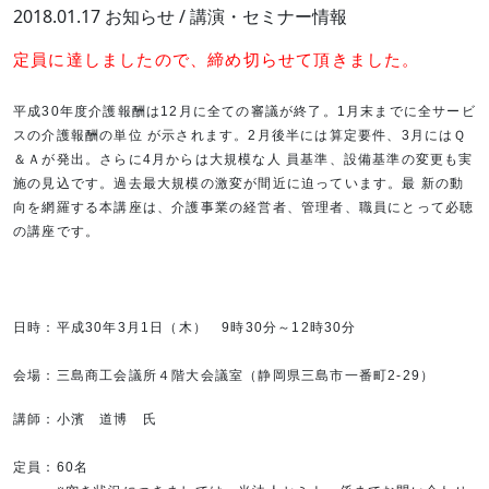
2018.01.17
お知らせ / 講演・セミナー情報
定員に達しましたので、締め切らせて頂きました。
平成30年度介護報酬は12月に全ての審議が終了。1月末までに全サービ
スの介護報酬の単位 が示されます。2月後半には算定要件、3月にはＱ
＆Ａが発出。さらに4月からは大規模な人 員基準、設備基準の変更も実
施の見込です。過去最大規模の激変が間近に迫っています。最 新の動
向を網羅する本講座は、介護事業の経営者、管理者、職員にとって必聴
の講座です。
日時：平成30年3月1日（木） 9時30分～12時30分
会場：
三島商工会議所４階大会議室（静岡県三島市一番町2-29）
講師：小濱 道博 氏
定員：60名